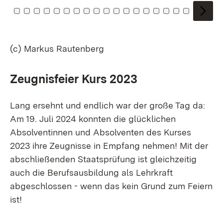
 1
el: 2
chel: 3
Kachel: 4
Zu Kachel: 5
Zu Kachel: 6
Zu Kachel: 7
Zu Kachel: 8
Zu Kachel: 9
Zu Kachel: 10
Zu Kachel: 11
Zu Kachel: 12
Zu Kachel: 13
Zu Kachel: 14
Zu Kachel: 15
Zu Kachel: 16
Zu Kachel: 17
Zu Kachel: 18
Zu Kachel: 19
Zu Kachel: 20
Zu Kachel: 21
Zu Kachel: 22
Zu Kachel:
Zu Kache
Zu Kac
Zu 
Z
(c) Markus Rautenberg
Zeugnisfeier Kurs 2023
Lang ersehnt und endlich war der große Tag da:
Am 19. Juli 2024 konnten die glücklichen
Absolventinnen und Absolventen des Kurses
2023 ihre Zeugnisse in Empfang nehmen! Mit der
abschließenden Staatsprüfung ist gleichzeitig
auch die Berufsausbildung als Lehrkraft
abgeschlossen - wenn das kein Grund zum Feiern
ist!