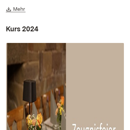
Download:
(Öffnet in neuem Fenster)
Mehr
Kurs 2024