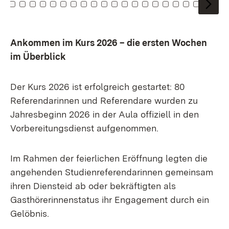
Zu Kachel: 0
Zu Kachel: 1
Zu Kachel: 2
Zu Kachel: 3
Zu Kachel: 4
Zu Kachel: 5
Zu Kachel: 6
Zu Kachel: 7
Zu Kachel: 8
Zu Kachel: 9
Zu Kachel: 10
Zu Kachel: 11
Zu Kachel: 12
Zu Kachel: 13
Zu Kachel: 14
Zu Kachel: 15
Zu Kachel: 16
Zu Kachel: 1
Zu Kachel:
Zu Kach
Zu Ka
Zu
Ankommen im Kurs 2026 – die ersten Wochen
im Überblick
Der Kurs 2026 ist erfolgreich gestartet: 80
Referendarinnen und Referendare wurden zu
Jahresbeginn 2026 in der Aula offiziell in den
Vorbereitungsdienst aufgenommen.
Im Rahmen der feierlichen Eröffnung legten die
angehenden Studienreferendarinnen gemeinsam
ihren Diensteid ab oder bekräftigten als
Gasthörerinnenstatus ihr Engagement durch ein
Gelöbnis.