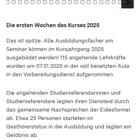
u Kachel: 0
Zu Kachel: 1
Zu Kachel: 2
Zu Kachel: 3
Zu Kachel: 4
Zu Kachel: 5
Zu Kachel: 6
Zu Kachel: 7
Zu Kachel: 8
Zu Kachel: 9
Zu Kachel: 10
Zu Kachel: 11
Zu Kachel: 12
Zu Kachel: 13
Zu Kachel: 14
Zu Kachel: 15
Zu Kachel: 16
Zu Kachel: 17
Zu Kachel: 1
Zu Kachel
Zu Kach
Zu Ka
Zu
Die ersten Wochen des Kurses 2025
Das ist spitze: Alle Ausbildungsfächer am
Seminar können im Kursjahrgang 2025
ausgebildet werden! 115 angehende Lehrkräfte
wurden am 07.01.2025 in der voll besetzten Aula
in den Vorbereitungsdienst aufgenommen.
Die angehenden Studienreferendarinnen und
Studienreferendare legten ihren Diensteid durch
das gemeinsame Nachsprechen der Eidesformel
ab. Etwa 25 Personen starteten im
Gasthörerstatus in die Ausbildung und legten ein
Gelöbnis ab.