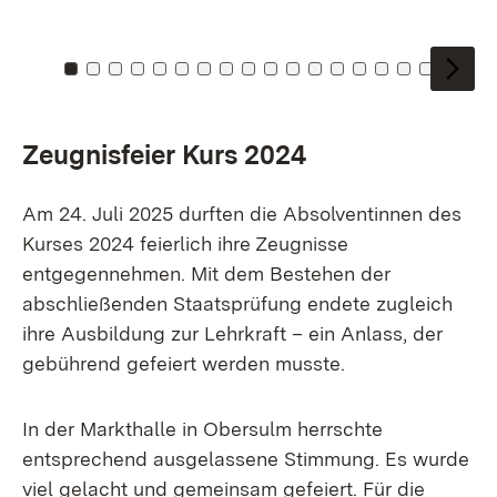
Zu Kachel: 0
Zu Kachel: 1
Zu Kachel: 2
Zu Kachel: 3
Zu Kachel: 4
Zu Kachel: 5
Zu Kachel: 6
Zu Kachel: 7
Zu Kachel: 8
Zu Kachel: 9
Zu Kachel: 10
Zu Kachel: 11
Zu Kachel: 12
Zu Kachel: 13
Zu Kachel: 1
Zu Kachel:
Zu Kach
Zeugnisfeier Kurs 2024
Am 24. Juli 2025 durften die Absolventinnen des
Kurses 2024 feierlich ihre Zeugnisse
entgegennehmen. Mit dem Bestehen der
abschließenden Staatsprüfung endete zugleich
ihre Ausbildung zur Lehrkraft – ein Anlass, der
gebührend gefeiert werden musste.
In der Markthalle in Obersulm herrschte
entsprechend ausgelassene Stimmung. Es wurde
viel gelacht und gemeinsam gefeiert. Für die