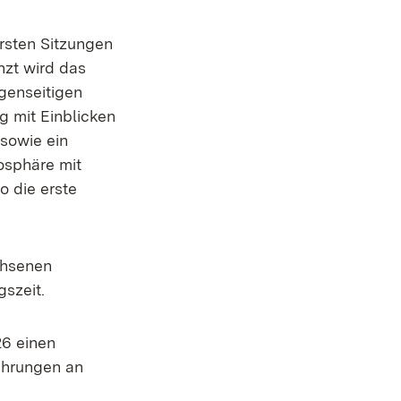
rsten Sitzungen
nzt wird das
genseitigen
g mit Einblicken
sowie ein
osphäre mit
o die erste
chsenen
gszeit.
26 einen
ahrungen an