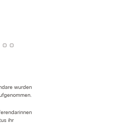
6
: 17
hel: 18
Kachel: 19
Zu Kachel: 20
Zu Kachel: 21
Zu Kachel: 22
endare wurden
 aufgenommen.
ferendarinnen
us ihr