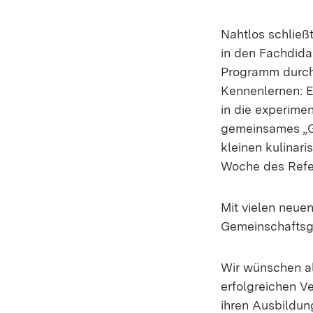
Nahtlos schließ
in den Fachdida
Programm durch
Kennenlernen: Ei
in die experime
gemeinsames „G
kleinen kulinar
Woche des Refer
Mit vielen neue
Gemeinschaftsge
Wir wünschen al
erfolgreichen V
ihren Ausbildun