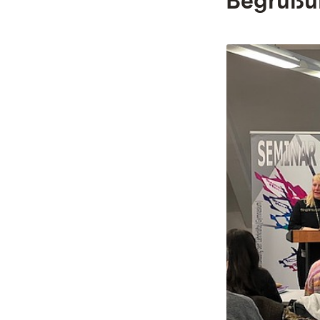
Begrüßu