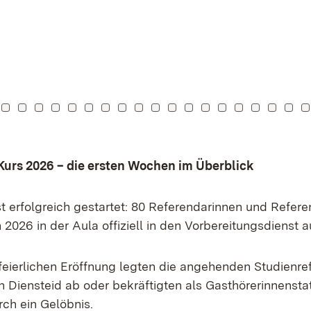
achel: 0
u Kachel: 1
Zu Kachel: 2
Zu Kachel: 3
Zu Kachel: 4
Zu Kachel: 5
Zu Kachel: 6
Zu Kachel: 7
Zu Kachel: 8
Zu Kachel: 9
Zu Kachel: 10
Zu Kachel: 11
Zu Kachel: 12
Zu Kachel: 13
Zu Kachel: 14
Zu Kachel: 15
Zu Kachel: 1
Zu Kachel
Zu Kac
Zu 
rs 2026 – die ersten Wochen im Überblick
st erfolgreich gestartet: 80 Referendarinnen und Refer
 2026 in der Aula offiziell in den Vorbereitungsdienst
eierlichen Eröffnung legten die angehenden Studienre
 Diensteid ab oder bekräftigten als Gasthörerinnenstat
ch ein Gelöbnis.