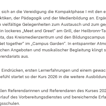
t sich an die Vereidigung die Kompaktphase I mit den e
ktiken, der Pädagogik und der Medienbildung an. Ergä
 vielfältige Gelegenheiten zum Austausch und zum ge
n lockeres „Meet and Greet“ am Grill, der Heilbronn-Ta
nta, das Kreismedienzentrum und den Bildungscampus 
et together“ im „Campus Garden“. In entspannter Atm
ischen Angeboten und musikalischer Begleitung klingt s
endariats aus.
n Eindrücken, ersten Lernerfahrungen und einem gewa
fühl startet so der Kurs 2026 in die weitere Ausbildun
len Referendarinnen und Referendaren des Kurses 20
erlauf des Vorbereitungsdienstes und bereichernde Erf
gsschulen.