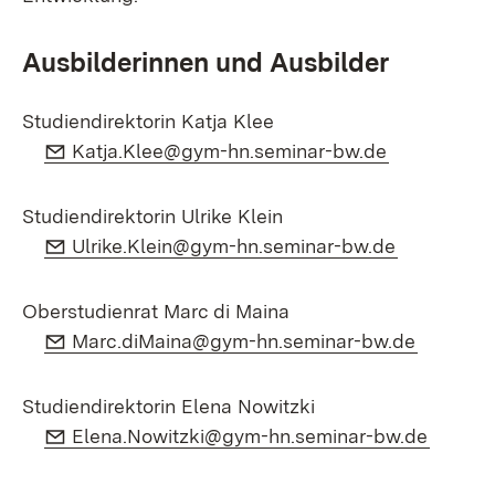
Ausbilderinnen und Ausbilder
Studiendirektorin Katja Klee
E-Mail:
(Öffnet in 
Katja.Klee@gym-hn.seminar-bw.de
Studiendirektorin Ulrike Klein
E-Mail:
(Öffnet in
Ulrike.Klein@gym-hn.seminar-bw.de
Oberstudienrat Marc di Maina
E-Mail:
(Öffnet 
Marc.diMaina@gym-hn.seminar-bw.de
Studiendirektorin Elena Nowitzki
E-Mail:
(Öffnet
Elena.Nowitzki@gym-hn.seminar-bw.de