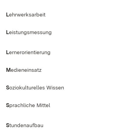
L
ehrwerksarbeit
L
eistungsmessung
L
ernerorientierung
M
edieneinsatz
S
oziokulturelles Wissen
S
prachliche Mittel
S
tundenaufbau