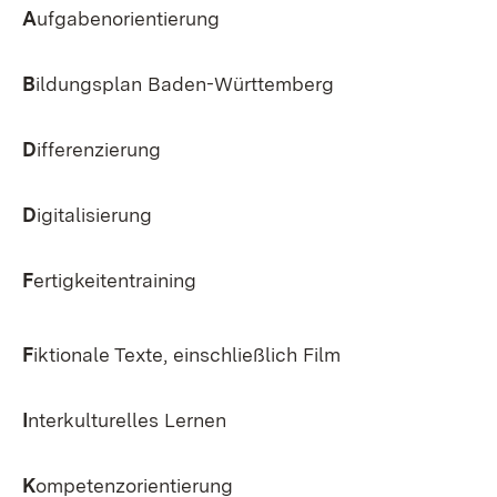
A
ufgabenorientierung
B
ildungsplan Baden-Württemberg
D
ifferenzierung
D
igitalisierung
F
ertigkeitentraining
F
iktionale Texte, einschließlich Film
I
nterkulturelles Lernen
K
ompetenzorientierung