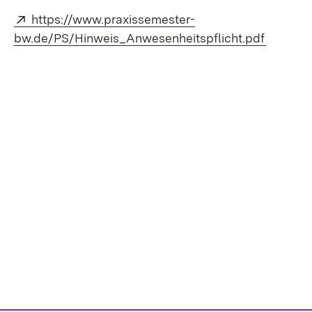
Extern:
https://www.praxissemester-
(Öffnet 
bw.de/PS/Hinweis_Anwesenheitspflicht.pdf